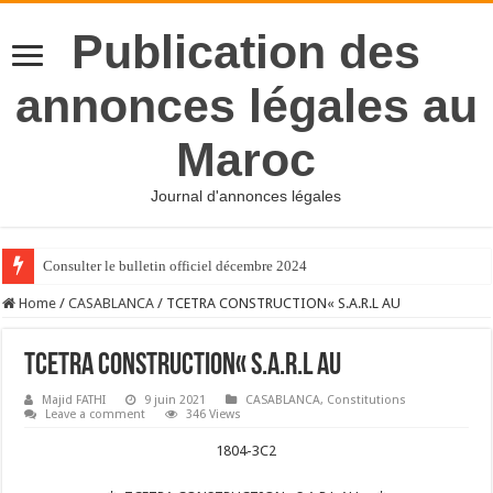
Publication des
annonces légales au
Maroc
Journal d'annonces légales
Consulter le bulletin officiel décembre 2024
Home
/
CASABLANCA
/
TCETRA CONSTRUCTION« S.A.R.L AU
TCETRA CONSTRUCTION« S.A.R.L AU
Majid FATHI
9 juin 2021
CASABLANCA
,
Constitutions
Leave a comment
346 Views
1804-3C2