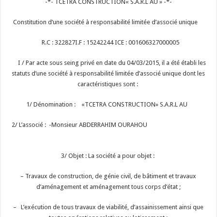
-*- TCETRA CONSTRUCTION« S.A.R.L AU » -*-
Constitution d’une société à responsabilité limitée d’associé unique
R.C : 322827I.F : 15242244
ICE : 001606327000005
I / Par acte sous seing privé en date du 04/03/2015, il a été établi les
statuts d’une société à responsabilité limitée d’associé unique dont les
caractéristiques sont :
1/ Dénomination : «TCETRA CONSTRUCTION» S.A.R.L AU
2/ L’associé : -Monsieur ABDERRAHIM OURAHOU
3/ Objet : La société a pour objet :
– Travaux de construction, de génie civil, de bâtiment et travaux
d’aménagement et aménagement tous corps d’état ;
– L’exécution de tous travaux de viabilité, d’assainissement ainsi que