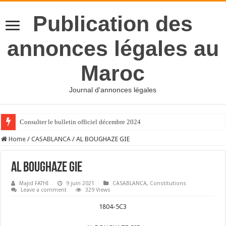
Publication des
annonces légales au
Maroc
Journal d'annonces légales
Consulter le bulletin officiel décembre 2024
Home
/
CASABLANCA
/
AL BOUGHAZE GIE
AL BOUGHAZE GIE
Majid FATHI
9 juin 2021
CASABLANCA
,
Constitutions
Leave a comment
329 Views
1804-5C3