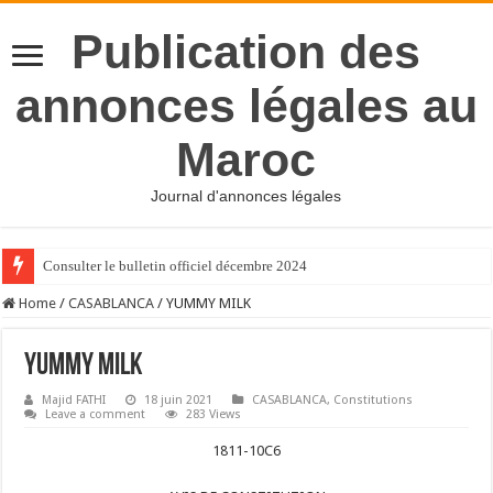
Publication des
annonces légales au
Maroc
Journal d'annonces légales
Consulter le bulletin officiel décembre 2024
Home
/
CASABLANCA
/
YUMMY MILK
YUMMY MILK
Majid FATHI
18 juin 2021
CASABLANCA
,
Constitutions
Leave a comment
283 Views
1811-10C6