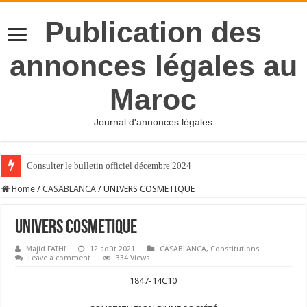
Publication des
annonces légales au
Maroc
Journal d'annonces légales
Consulter le bulletin officiel décembre 2024
Home
/
CASABLANCA
/
UNIVERS COSMETIQUE
UNIVERS COSMETIQUE
Majid FATHI
12 août 2021
CASABLANCA
,
Constitutions
Leave a comment
334 Views
1847-14C10