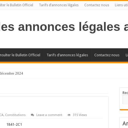
ter le Bulletin Officiel
Tarifs d’annonces légales
Contactez nous
Liens uti
des annonces légales
sulter le Bulletin Officiel
Tarifs d’annonces légales
Contactez nous
L
l décembre 2024
Re
CA
,
Constitutions
Leave a comment
315 Views
Ar
1841-2C1