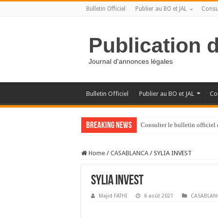
Bulletin Officiel
Publier au BO et JAL
Consul
Publication 
Journal d'annonces légales
Bulletin Officiel
Publier au BO et JAL
Con
Breaking News
Consulter le bulletin officie
Home
/
CASABLANCA
/
SYLIA INVEST
SYLIA INVEST
Majid FATHI
6 août 2021
CASABLAN