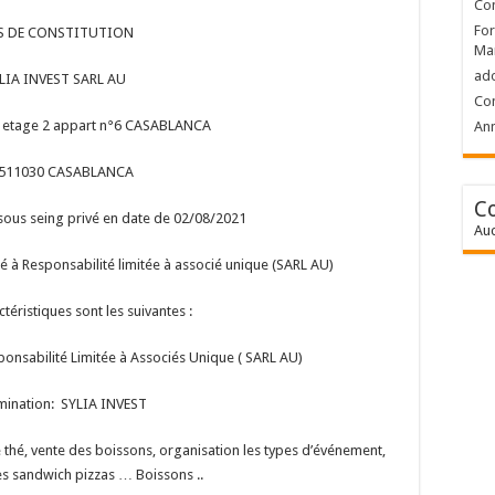
Con
For
S DE CONSTITUTION
Ma
ad
LIA INVEST SARL AU
Con
i etage 2 appart n°6 CASABLANCA
Ann
 511030 CASABLANCA
C
sous seing privé en date de 02/08/2021
Auc
iété à Responsabilité limitée à associé unique (SARL AU)
ctéristiques sont les suivantes :
ponsabilité Limitée à Associés Unique ( SARL AU)
ination: SYLIA INVEST
e thé, vente des boissons, organisation les types d’événement,
s sandwich pizzas … Boissons ..