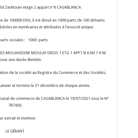
6,Bd Zerktouni etage 2 appart n°6 CASABLANCA
mme de 100000 DHS, il est divisé en 1000 parts de 100 dirhams
ibérées en numéraires et attribuées à l’associé unique.
 parts sociales : 1000 parts
RES MOUAHIDINE MOULAY DRISS 1 ETG 1 APPT B 6 N0 1 H M
our une durée illimitée.
tion de la société au Registre du Commerce et des Sociétés.
Janvier et termine le 31 décembre de chaque année.
 tribunal de commerce de CASABLANCA le 19/07/2021 sous le N°
787450.
ur extrait et mention
LE GÉRANT