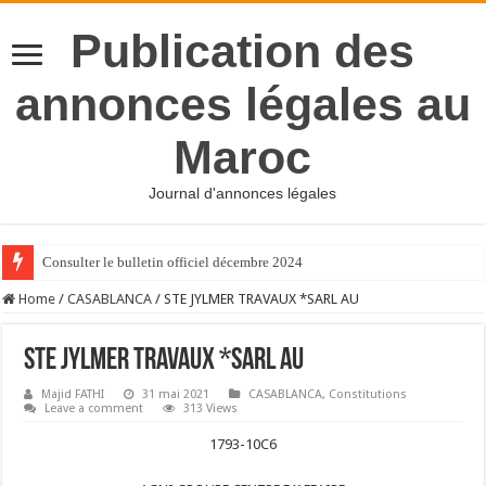
Publication des
annonces légales au
Maroc
Journal d'annonces légales
Consulter le bulletin officiel décembre 2024
Home
/
CASABLANCA
/
STE JYLMER TRAVAUX *SARL AU
STE JYLMER TRAVAUX *SARL AU
Majid FATHI
31 mai 2021
CASABLANCA
,
Constitutions
Leave a comment
313 Views
1793-10C6