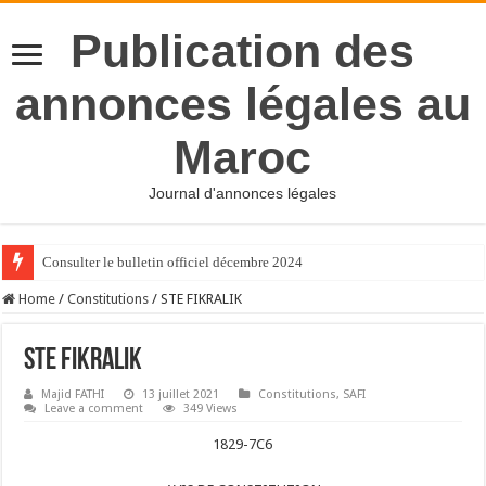
Publication des
annonces légales au
Maroc
Journal d'annonces légales
Consulter le bulletin officiel décembre 2024
Home
/
Constitutions
/
STE FIKRALIK
STE FIKRALIK
Majid FATHI
13 juillet 2021
Constitutions
,
SAFI
Leave a comment
349 Views
1829-7C6