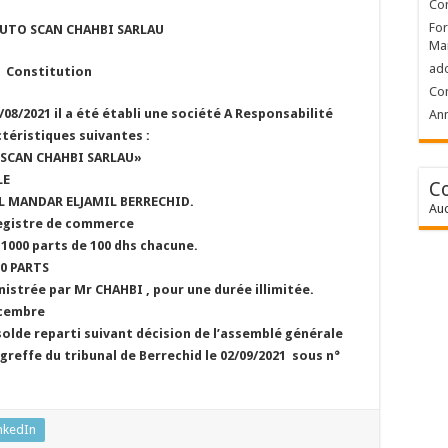
Con
For
AUTO SCAN CHAHBI SARLAU
Ma
ad
Constitution
Con
/08/2021 il a été établi une société A Responsabilité
Ann
téristiques suivantes :
O SCAN CHAHBI SARLAU»
LE
C
 EL MANDAR ELJAMIL BERRECHID.
Auc
 registre de commerce
n 1000 parts de 100 dhs chacune.
00 PARTS
nistrée par Mr CHAHBI , pour une durée illimitée.
écembre
 solde reparti suivant décision de l’assemblé générale
greffe du tribunal de Berrechid le 02/09/2021 sous n°
nkedIn