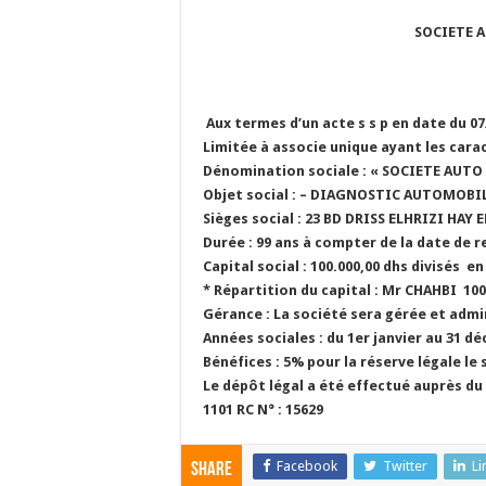
SOCIETE 
Aux termes d’un acte s s p en date du 07
Limitée à associe unique ayant les carac
Dénomination sociale : « SOCIETE AUT
Objet social : – DIAGNOSTIC AUTOMOBI
Sièges social : 23 BD DRISS ELHRIZI HAY
Durée : 99 ans à compter de la date de
Capital social : 100.000,00 dhs divisés e
* Répartition du capital : Mr CHAHBI 10
Gérance : La société sera gérée et admi
Années sociales : du 1er janvier au 31 d
Bénéfices : 5% pour la réserve légale le
Le dépôt légal a été effectué auprès du 
1101 RC N° : 15629
Facebook
Twitter
Li
Share