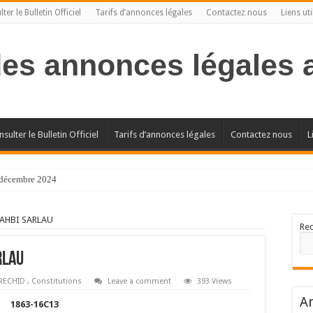
ter le Bulletin Officiel
Tarifs d’annonces légales
Contactez nous
Liens uti
des annonces légales
sulter le Bulletin Officiel
Tarifs d’annonces légales
Contactez nous
L
l décembre 2024
AHBI SARLAU
Re
RLAU
RECHID
,
Constitutions
Leave a comment
393 Views
Ar
1863-16C13