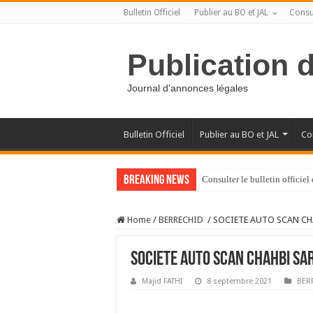
Bulletin Officiel
Publier au BO et JAL
Consul
Publication 
Journal d'annonces légales
Bulletin Officiel
Publier au BO et JAL
Con
Breaking News
Consulter le bulletin officie
Home
/
BERRECHID
/
SOCIETE AUTO SCAN CH
SOCIETE AUTO SCAN CHAHBI SA
Majid FATHI
8 septembre 2021
BER