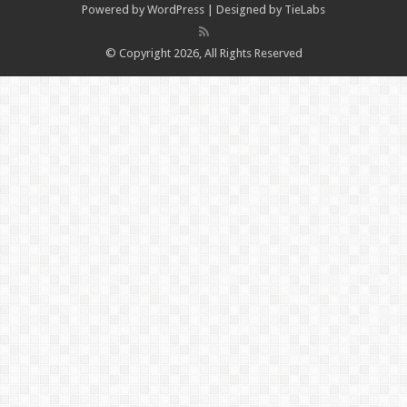
Powered by
WordPress
| Designed by
TieLabs
© Copyright 2026, All Rights Reserved