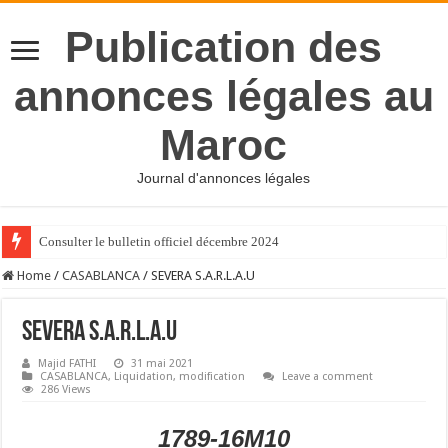
Publication des
annonces légales au
Maroc
Journal d'annonces légales
Consulter le bulletin officiel décembre 2024
Home
/
CASABLANCA
/
SEVERA S.A.R.L.A.U
SEVERA S.A.R.L.A.U
Majid FATHI
31 mai 2021
CASABLANCA
,
Liquidation
,
modification
Leave a comment
286 Views
1789-16M10