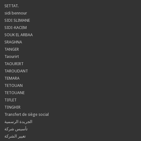
SETTAT.
sidi bennour
SIDI SLIMANE
SIDI-KACEM
SOUK EL ARBAA
SRAGHNA
TANGER
Taourirt
TAOURIRT
TAROUDANT
TEMARA
TETOUAN
TETOUANE
TIFLET
TINGHIR
Transfert de siège social
الجريدة الرسمية
تأسيس شركة
تغيير الشركة