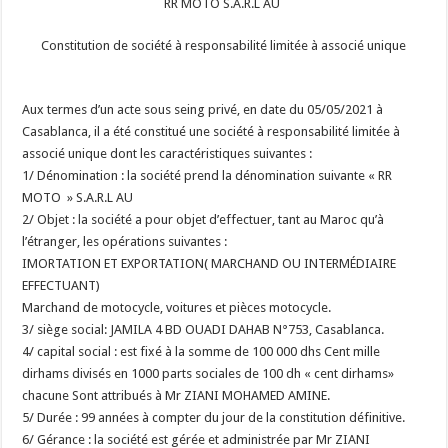
RR MOTO S.A.R.L AU
Constitution de société à responsabilité limitée à associé unique
Aux termes d’un acte sous seing privé, en date du 05/05/2021 à
Casablanca, il a été constitué une société à responsabilité limitée à
associé unique dont les caractéristiques suivantes :
1/ Dénomination : la société prend la dénomination suivante « RR
MOTO » S.A.R.L AU
2/ Objet : la société a pour objet d’effectuer, tant au Maroc qu’à
l’étranger, les opérations suivantes :
IMORTATION ET EXPORTATION( MARCHAND OU INTERMÉDIAIRE
EFFECTUANT)
Marchand de motocycle, voitures et pièces motocycle.
3/ siège social: JAMILA 4 BD OUADI DAHAB N°753, Casablanca.
4/ capital social : est fixé à la somme de 100 000 dhs Cent mille
dirhams divisés en 1000 parts sociales de 100 dh « cent dirhams»
chacune Sont attribués à Mr ZIANI MOHAMED AMINE.
5/ Durée : 99 années à compter du jour de la constitution définitive.
6/ Gérance : la société est gérée et administrée par Mr ZIANI