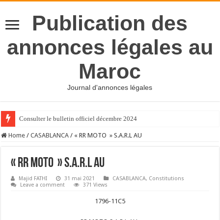
Publication des
annonces légales au
Maroc
Journal d'annonces légales
Consulter le bulletin officiel décembre 2024
Home
/
CASABLANCA
/
« RR MOTO » S.A.R.L AU
« RR MOTO » S.A.R.L AU
Majid FATHI
31 mai 2021
CASABLANCA
,
Constitutions
Leave a comment
371 Views
1796-11C5