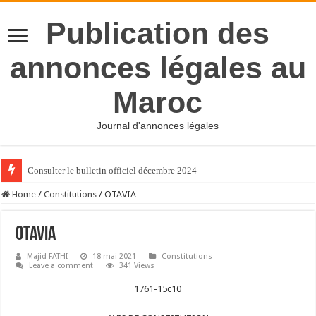
Publication des
annonces légales au
Maroc
Journal d'annonces légales
Consulter le bulletin officiel décembre 2024
Home
/
Constitutions
/
OTAVIA
OTAVIA
Majid FATHI
18 mai 2021
Constitutions
Leave a comment
341 Views
1761-15c10