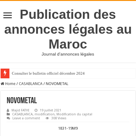
Publication des
annonces légales au
Maroc
Journal d'annonces légales
Consulter le bulletin officiel décembre 2024
Home
/
CASABLANCA
/
NOVOMETAL
NOVOMETAL
Majid FATHI
19 juillet 2021
CASABLANCA
,
modification
,
Modification du capital
Leave a comment
308 Views
1831-19M9