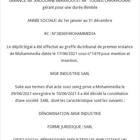
GERANCE: Mr. RADOUANE MEKKAOUI ET Mr TOUNSI CHAIKHOUKHI
gérant pour une durée illimitée
ANNEE SOCIALE: du 1er janvier au 31 décembre
RC : N°28369 MOHAMMEDIA
Le dépôt légal a été effectué au greffe du tribunal de premier instance
de Mohammedia datée le 17/06/2021 sous n°1419 pour mention et
insertion.
MGR INDUSTRIE SARL
Suite aux termes d’un acte sous seing prive a Mohammedia le
09/06/2021 enregistre le 10/06/2021 il a été décidé la constitution
d’une société SARL dont les caractéristique sont les suivants :
DÉNOMINATION :MGR INDUSTRIE
FORME JURIDIQUE : SARL
OBJET SOCIAL :RÉPARATIONS INDUSTRIELLES (EXPLOITANT UN