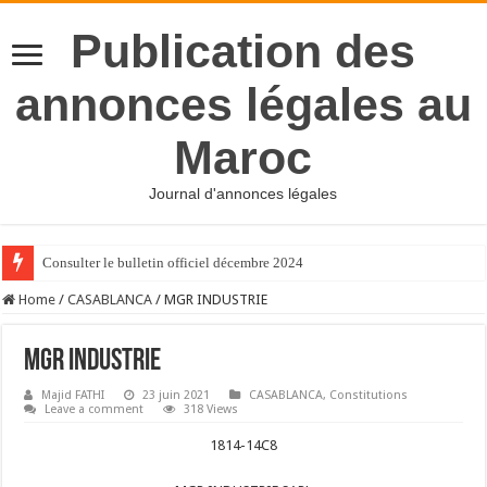
Publication des
annonces légales au
Maroc
Journal d'annonces légales
Consulter le bulletin officiel décembre 2024
Home
/
CASABLANCA
/
MGR INDUSTRIE
MGR INDUSTRIE
Majid FATHI
23 juin 2021
CASABLANCA
,
Constitutions
Leave a comment
318 Views
1814-14C8