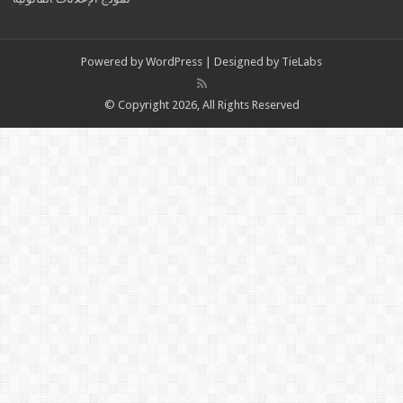
Powered by
WordPress
| Designed by
TieLabs
© Copyright 2026, All Rights Reserved