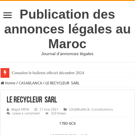
Publication des
annonces légales au
Maroc
Journal d'annonces légales
Consulter le bulletin officiel décembre 2024
Home
/
CASABLANCA
/
LE RECYCLEUR SARL
LE RECYCLEUR SARL
Majid FATHI
27 mai 2021
CASABLANCA
,
Constitutions
Leave a comment
320 Views
1780-6C6