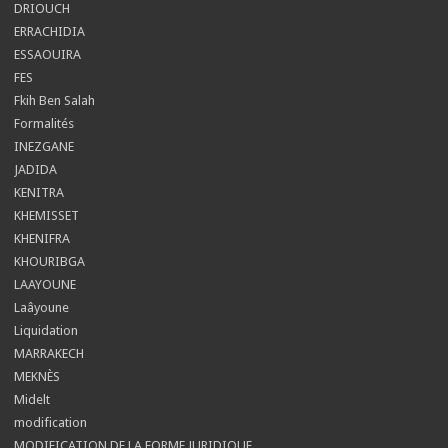
DRIOUCH
ERRACHIDIA
ESSAOUIRA
FES
Fkih Ben Salah
Formalités
INEZGANE
JADIDA
KENITRA
KHEMISSET
KHENIFRA
KHOURIBGA
LAAYOUNE
Laâyoune
Liquidation
MARRAKECH
MEKNÈS
Midelt
modification
MODIFICATION DE LA FORME JURIDIQUE