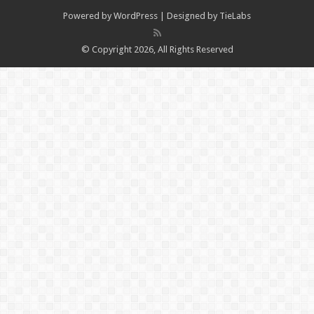
Powered by
WordPress
| Designed by
TieLabs
© Copyright 2026, All Rights Reserved