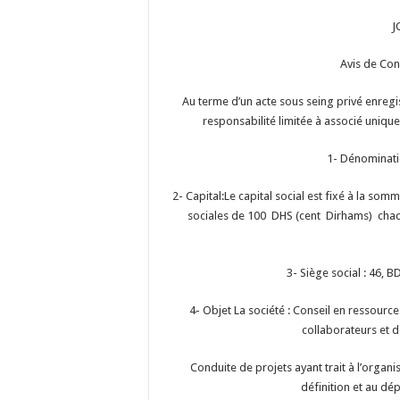
J
Avis de Con
Au terme d’un acte sous seing privé enregis
responsabilité limitée à associé unique 
1- Dénominati
2- Capital:Le capital social est fixé à la so
sociales de 100 DHS (cent Dirhams) chac
3- Siège social : 46
4- Objet La société :
Conseil en ressourc
collaborateurs et 
Conduite de projets ayant trait à l’organi
définition et au dé