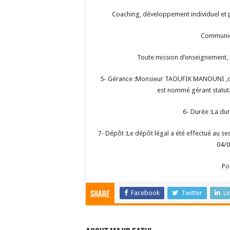
Coaching, développement individuel et p
Communica
Toute mission d’enseignement, D
5- Gérance :Monsieur TAOUFIK MANOUNI ,de 
est nommé gérant statuta
6- Durée :La duré
7- Dépôt :Le dépôt légal a été effectué au s
04/0
Po
Facebook
Twitter
Li
Share