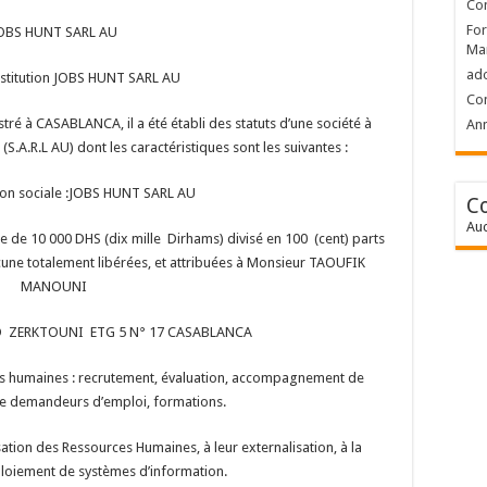
Con
For
OBS HUNT SARL AU
Ma
ad
stitution JOBS HUNT SARL AU
Con
tré à CASABLANCA, il a été établi des statuts d’une société à
Ann
(S.A.R.L AU) dont les caractéristiques sont les suivantes :
on sociale :JOBS HUNT SARL AU
C
Auc
mme de 10 000 DHS (dix mille Dirhams) divisé en 100 (cent) parts
une totalement libérées, et attribuées à Monsieur TAOUFIK
MANOUNI
, BD ZERKTOUNI ETG 5 N° 17 CASABLANCA
es humaines : recrutement, évaluation, accompagnement de
de demandeurs d’emploi, formations.
sation des Ressources Humaines, à leur externalisation, à la
ploiement de systèmes d’information.