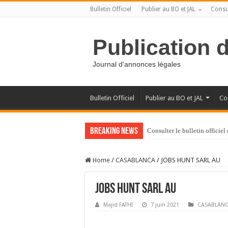
Bulletin Officiel
Publier au BO et JAL
Consul
Publication 
Journal d'annonces légales
Bulletin Officiel
Publier au BO et JAL
Con
Breaking News
Consulter le bulletin officie
Home
/
CASABLANCA
/
JOBS HUNT SARL AU
JOBS HUNT SARL AU
Majid FATHI
7 juin 2021
CASABLAN