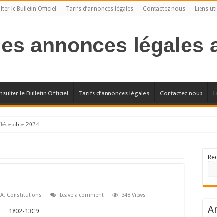
ter le Bulletin Officiel
Tarifs d’annonces légales
Contactez nous
Liens uti
des annonces légales
sulter le Bulletin Officiel
Tarifs d’annonces légales
Contactez nous
L
l décembre 2024
Re
CA
,
Constitutions
Leave a comment
348 Views
Ar
1802-13C9