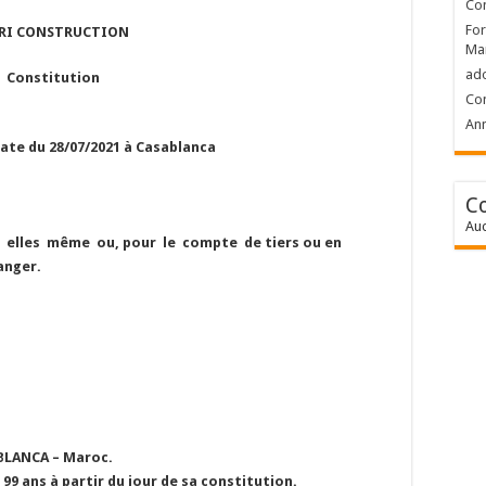
Con
For
IRI CONSTRUCTION
Ma
ad
Constitution
Con
Ann
date du 28/07/2021 à Casablanca
.
C
Auc
 elles même ou, pour le compte de tiers ou en
ranger.
ABLANCA – Maroc.
à 99 ans à partir du jour de sa constitution.