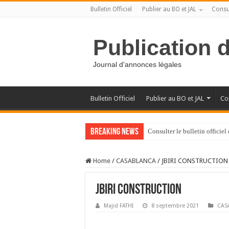
Bulletin Officiel
Publier au BO et JAL
Consul
Publication 
Journal d'annonces légales
Bulletin Officiel
Publier au BO et JAL
Con
Breaking News
Consulter le bulletin officie
Home
/
CASABLANCA
/
JBIRI CONSTRUCTION
JBIRI CONSTRUCTION
Majid FATHI
8 septembre 2021
CAS