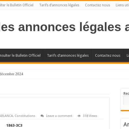
ter le Bulletin Officiel
Tarifs d’annonces légales
Contactez nous
Liens uti
des annonces légales
sulter le Bulletin Officiel
Tarifs d’annonces légales
Contactez nous
L
l décembre 2024
Re
ABLANCA
,
Constitutions
Leave a comment
318 Views
Ar
1863-3C3