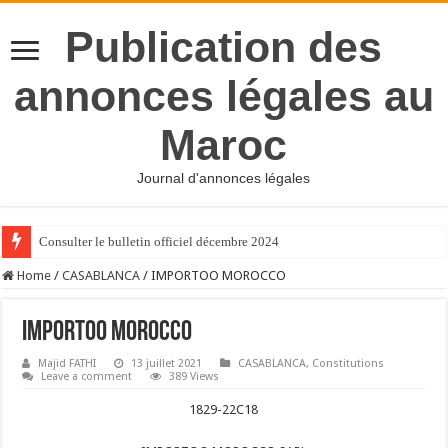
Publication des
annonces légales au
Maroc
Journal d'annonces légales
Consulter le bulletin officiel décembre 2024
Home
/
CASABLANCA
/
IMPORTOO MOROCCO
IMPORTOO MOROCCO
Majid FATHI
13 juillet 2021
CASABLANCA
,
Constitutions
Leave a comment
389 Views
1829-22C18