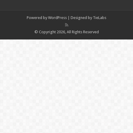
Powered by
WordPress
| Designed by
TieLabs
© Copyright 2026, All Rights Reserved