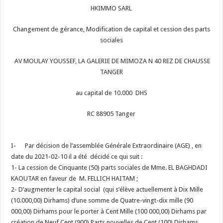
HKIMMO SARL
Changement de gérance, Modification de capital et cession des parts
sociales
AV MOULAY YOUSSEF, LA GALERIE DE MIMOZA N 40 REZ DE CHAUSSE
TANGER
au capital de 10.000 DHS
RC 88905 Tanger
I- Par décision de l’assemblée Générale Extraordinaire (AGE) , en
date du 2021-02-10 il a été décidé ce qui suit :
1- La cession de Cinquante (50) parts sociales de Mme. EL BAGHDADI
KAOUTAR en faveur de M. FELLICH HAITAM ;
2- D’augmenter le capital social (qui s’élève actuellement à Dix Mille
(10.000,00) Dirhams) d’une somme de Quatre-vingt-dix mille (90
000,00) Dirhams pour le porter à Cent Mille (100 000,00) Dirhams par
création de Neuf Cent (900) Parts nouvelles de Cent (100) Dirhams