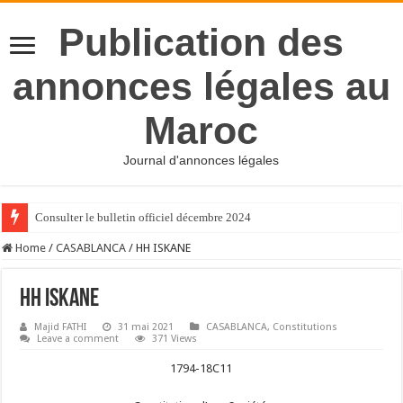
Publication des
annonces légales au
Maroc
Journal d'annonces légales
Consulter le bulletin officiel décembre 2024
Home
/
CASABLANCA
/
HH ISKANE
HH ISKANE
Majid FATHI
31 mai 2021
CASABLANCA
,
Constitutions
Leave a comment
371 Views
1794-18C11