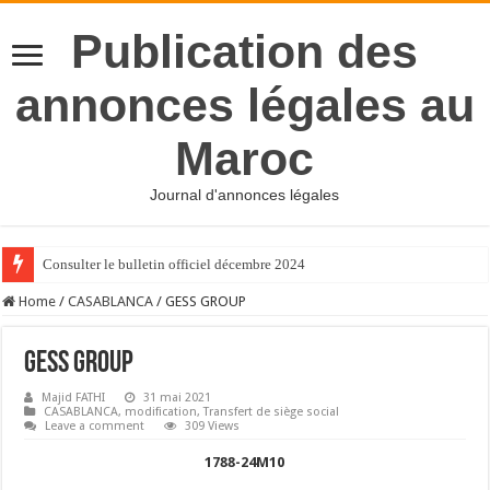
Publication des
annonces légales au
Maroc
Journal d'annonces légales
Consulter le bulletin officiel décembre 2024
Home
/
CASABLANCA
/
GESS GROUP
GESS GROUP
Majid FATHI
31 mai 2021
CASABLANCA
,
modification
,
Transfert de siège social
Leave a comment
309 Views
1788-24M10