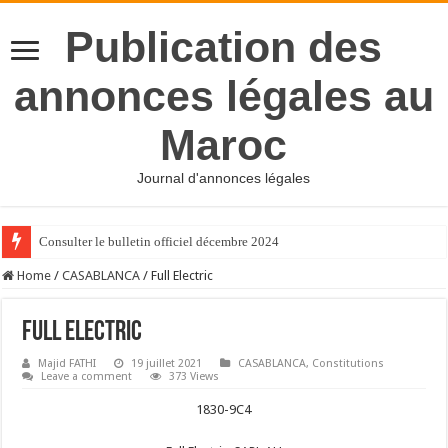
Publication des
annonces légales au
Maroc
Journal d'annonces légales
Consulter le bulletin officiel décembre 2024
Home
/
CASABLANCA
/
Full Electric
Full Electric
Majid FATHI
19 juillet 2021
CASABLANCA
,
Constitutions
Leave a comment
373 Views
1830-9C4