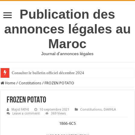
Publication des
annonces légales au
Maroc
Journal d'annonces légales
Consulter le bulletin officiel décembre 2024
Home
/
Constitutions
/
FROZEN POTATO
FROZEN POTATO
Majid FATHI
10 septembre 2021
Constitutions
,
DAKHLA
Leave a comment
369 Views
1866-6C5