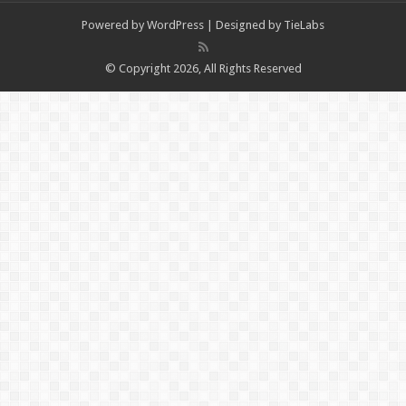
Powered by
WordPress
| Designed by
TieLabs
© Copyright 2026, All Rights Reserved