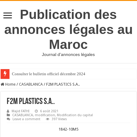
Publication des
annonces légales au
Maroc
Journal d'annonces légales
Consulter le bulletin officiel décembre 2024
Home
/
CASABLANCA
/
F2M PLASTICS S.A..
F2M PLASTICS S.A..
Majid FATHI
6 août 2021
CASABLANCA
,
modification
,
Modification du capital
Leave a comment
397 Views
1842-10M5