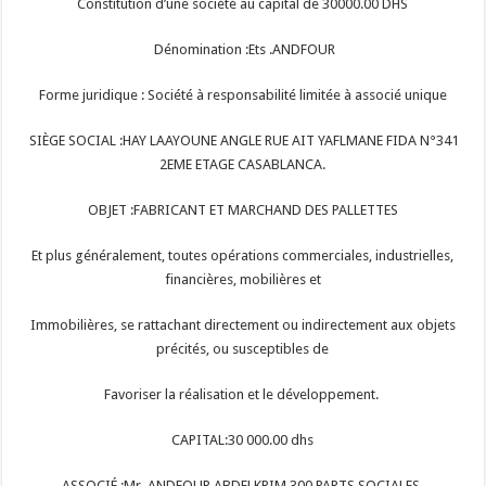
Constitution d’une société au capital de 30000.00 DHS
Dénomination :Ets .ANDFOUR
Forme juridique : Société à responsabilité limitée à associé unique
SIÈGE SOCIAL :HAY LAAYOUNE ANGLE RUE AIT YAFLMANE FIDA N°341
2EME ETAGE CASABLANCA.
OBJET :FABRICANT ET MARCHAND DES PALLETTES
Et plus généralement, toutes opérations commerciales, industrielles,
financières, mobilières et
Immobilières, se rattachant directement ou indirectement aux objets
précités, ou susceptibles de
Favoriser la réalisation et le développement.
CAPITAL:30 000.00 dhs
ASSOCIÉ :Mr. ANDFOUR ABDELKRIM 300 PARTS SOCIALES