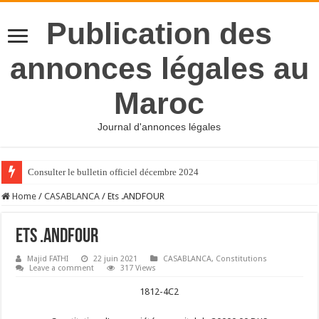
Publication des
annonces légales au
Maroc
Journal d'annonces légales
Consulter le bulletin officiel décembre 2024
Home
/
CASABLANCA
/
Ets .ANDFOUR
Ets .ANDFOUR
Majid FATHI
22 juin 2021
CASABLANCA
,
Constitutions
Leave a comment
317 Views
1812-4C2