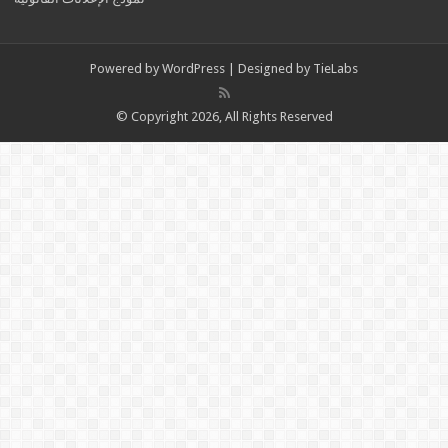
Powered by
WordPress
| Designed by
TieLabs
© Copyright 2026, All Rights Reserved