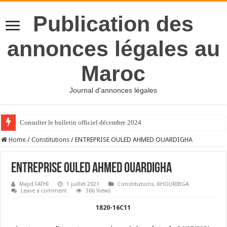
Publication des
annonces légales au
Maroc
Journal d'annonces légales
Consulter le bulletin officiel décembre 2024
Home
/
Constitutions
/
ENTREPRISE OULED AHMED OUARDIGHA
ENTREPRISE OULED AHMED OUARDIGHA
Majid FATHI
1 juillet 2021
Constitutions
,
KHOURIBGA
Leave a comment
366 Views
1820-16C11