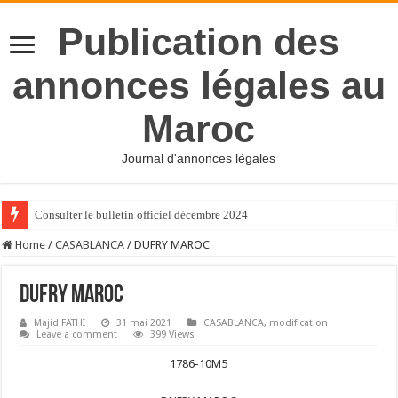
Publication des
annonces légales au
Maroc
Journal d'annonces légales
Consulter le bulletin officiel décembre 2024
Home
/
CASABLANCA
/
DUFRY MAROC
DUFRY MAROC
Majid FATHI
31 mai 2021
CASABLANCA
,
modification
Leave a comment
399 Views
1786-10M5