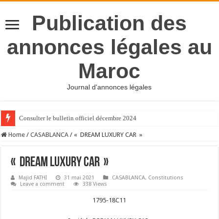
Publication des
annonces légales au
Maroc
Journal d'annonces légales
Consulter le bulletin officiel décembre 2024
Home
/
CASABLANCA
/
« DREAM LUXURY CAR »
« DREAM LUXURY CAR »
Majid FATHI
31 mai 2021
CASABLANCA
,
Constitutions
Leave a comment
338 Views
1795-18C11