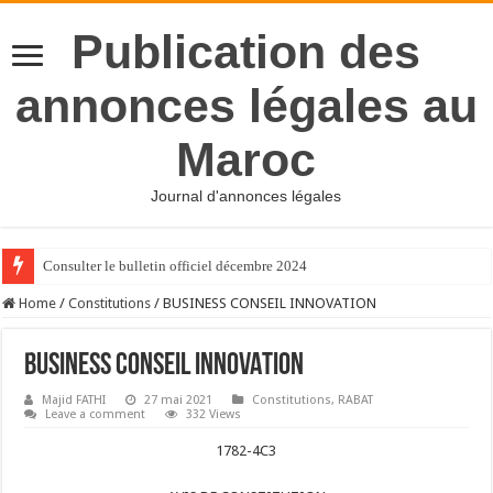
Publication des
annonces légales au
Maroc
Journal d'annonces légales
Consulter le bulletin officiel décembre 2024
Home
/
Constitutions
/
BUSINESS CONSEIL INNOVATION
BUSINESS CONSEIL INNOVATION
Majid FATHI
27 mai 2021
Constitutions
,
RABAT
Leave a comment
332 Views
1782-4C3