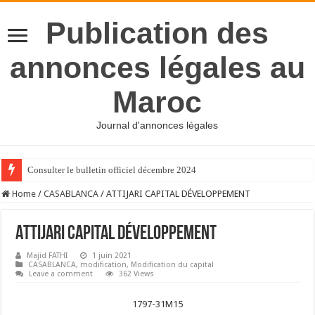
Publication des
annonces légales au
Maroc
Journal d'annonces légales
Consulter le bulletin officiel décembre 2024
Home
/
CASABLANCA
/
ATTIJARI CAPITAL DÉVELOPPEMENT
ATTIJARI CAPITAL DÉVELOPPEMENT
Majid FATHI
1 juin 2021
CASABLANCA
,
modification
,
Modification du capital
Leave a comment
362 Views
1797-31M15