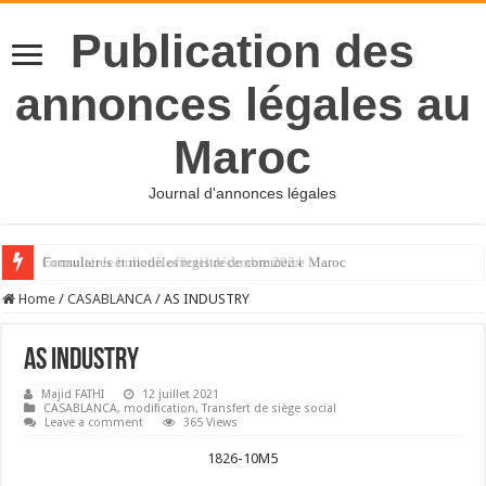
Publication des
annonces légales au
Maroc
Journal d'annonces légales
Formulaires et modèles registre de commerce Maroc
Home
/
CASABLANCA
/
AS INDUSTRY
AS INDUSTRY
Majid FATHI
12 juillet 2021
CASABLANCA
,
modification
,
Transfert de siège social
Leave a comment
365 Views
1826-10M5