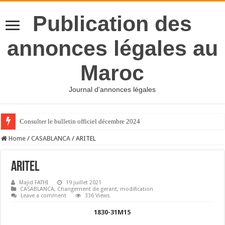
Publication des
annonces légales au
Maroc
Journal d'annonces légales
Consulter le bulletin officiel décembre 2024
Home
/
CASABLANCA
/
ARITEL
ARITEL
Majid FATHI
19 juillet 2021
CASABLANCA
,
Changement de gerant
,
modification
Leave a comment
336 Views
1830-31M15