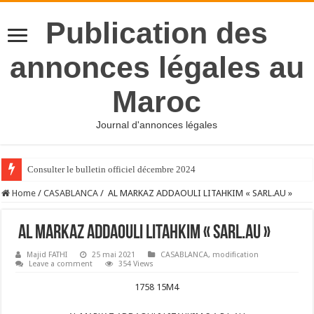
Publication des
annonces légales au
Maroc
Journal d'annonces légales
Consulter le bulletin officiel décembre 2024
Home
/
CASABLANCA
/
AL MARKAZ ADDAOULI LITAHKIM « SARL.AU »
AL MARKAZ ADDAOULI LITAHKIM « SARL.AU »
Majid FATHI
25 mai 2021
CASABLANCA
,
modification
Leave a comment
354 Views
1758 15M4