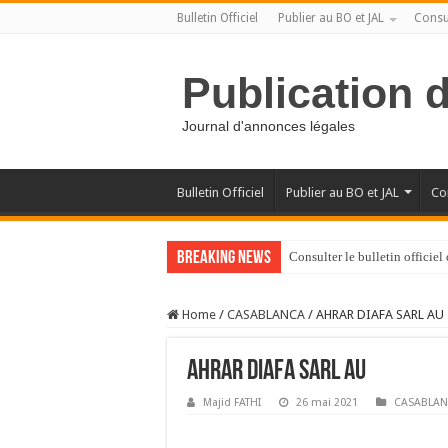
Bulletin Officiel
Publier au BO et JAL
Consul
Publication 
Journal d'annonces légales
Bulletin Officiel
Publier au BO et JAL
Con
Breaking News
Consulter le bulletin officie
Home
/
CASABLANCA
/
AHRAR DIAFA SARL AU
AHRAR DIAFA SARL AU
Majid FATHI
26 mai 2021
CASABLA