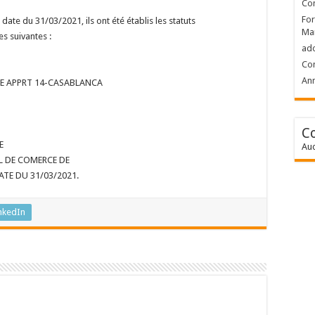
Con
For
date du 31/03/2021, ils ont été établis les statuts
Ma
es suivantes :
ad
Con
Ann
AGE APPRT 14-CASABLANCA
C
E
Auc
L DE COMERCE DE
TE DU 31/03/2021.
nkedIn