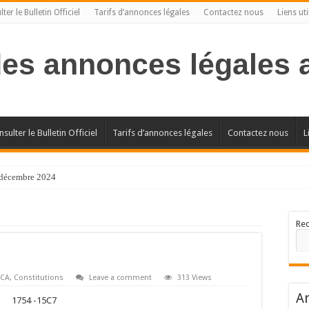
ter le Bulletin Officiel
Tarifs d’annonces légales
Contactez nous
Liens uti
des annonces légales
sulter le Bulletin Officiel
Tarifs d’annonces légales
Contactez nous
L
l décembre 2024
Re
NCA
,
Constitutions
Leave a comment
313 Views
Ar
1754 -15C7