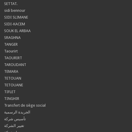
SETTAT.
sidi bennour
SIDI SLIMANE
SIDI-KACEM
SOUK EL ARBAA
SRAGHNA
TANGER
Taourirt
TAOURIRT
TAROUDANT
TEMARA
TETOUAN
TETOUANE
TIFLET
TINGHIR
Transfert de siège social
الجريدة الرسمية
تأسيس شركة
تغيير الشركة