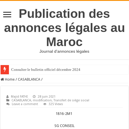
Publication des
annonces légales au
Maroc
Journal d'annonces légales
Consulter le bulletin officiel décembre 2024
Home
/
CASABLANCA
/
Majid FATHI
28 juin 2021
CASABLANCA
,
modification
,
Transfert de siège social
Leave a comment
325 Views
1816-2M1
SG CONSEIL