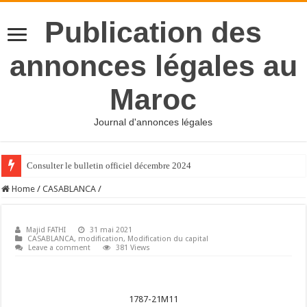
Publication des
annonces légales au
Maroc
Journal d'annonces légales
Consulter le bulletin officiel décembre 2024
Home
/
CASABLANCA
/
Majid FATHI
31 mai 2021
CASABLANCA
,
modification
,
Modification du capital
Leave a comment
381 Views
1787-21M11